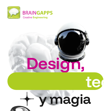
Design,
t
y magia