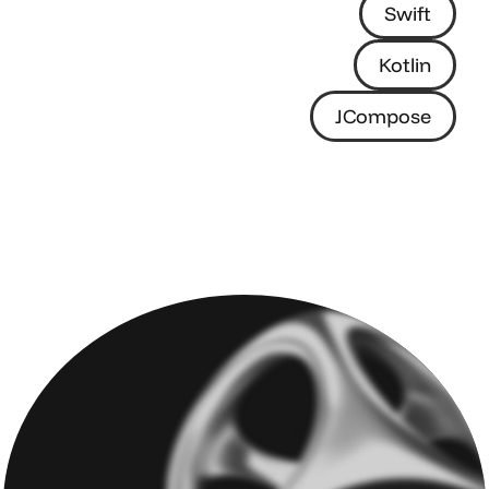
Swift
Kotlin
JCompose