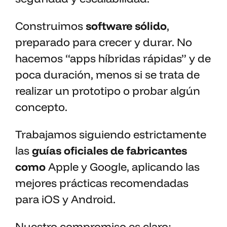
C
onstruimos
software sólido
,
preparado para crecer y durar. N
o
hacemos “apps híbridas rápidas” y de
poca duración, menos si se trata de
realizar un prototipo o probar algún
concepto
.
Trabajamos siguiendo estrictamente
las
guías oficiales de fabricantes
como
Apple
y
Google
, aplicando las
mejores prácticas recomendadas
para
iOS
y
Android
.
Nuestro compromiso es claro: