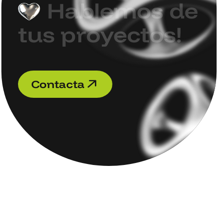
H
a
b
l
e
m
o
s
d
e
t
u
s
p
r
o
y
e
c
t
o
s
!
C
o
n
t
a
c
t
a
C
o
n
t
a
c
t
a