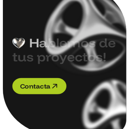
H
a
b
l
e
m
o
s
d
e
t
u
s
p
r
o
y
e
c
t
o
s
!
C
o
n
t
a
c
t
a
C
o
n
t
a
c
t
a