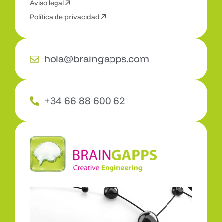
Aviso legal
C
o
n
t
a
c
t
a
Política de privacidad
hola@braingapps.com
+34 66 88 600 62