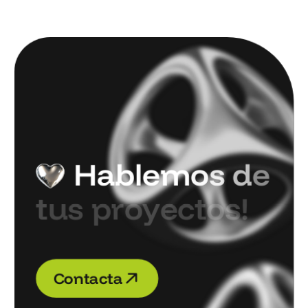
H
a
b
l
e
m
o
s
d
e
t
u
s
p
r
o
y
e
c
t
o
s
!
C
o
n
t
a
c
t
a
C
o
n
t
a
c
t
a