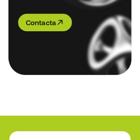
C
o
n
t
a
c
t
a
C
o
n
t
a
c
t
a