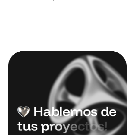
H
a
b
l
e
m
o
s
d
e
t
u
s
p
r
o
y
e
c
t
o
s
!