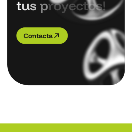
t
u
s
p
r
o
y
e
c
t
o
s
!
C
o
n
t
a
c
t
a
C
o
n
t
a
c
t
a