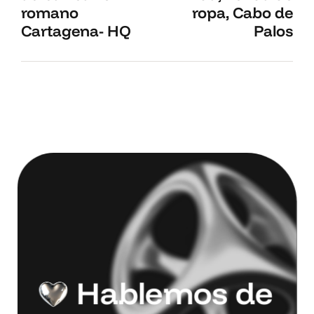
romano
ropa, Cabo de
Cartagena- HQ
Palos
H
a
b
l
e
m
o
s
d
e