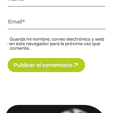
Guarda mi nombre, correo electrónico y web
en este navegador para la próxima vez que
comente.
P
u
b
l
i
c
a
r
e
l
c
o
m
e
n
t
a
r
i
o
P
u
b
l
i
c
a
r
e
l
c
o
m
e
n
t
a
r
i
o