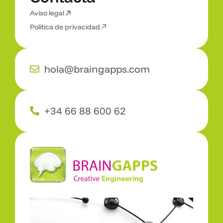
Aviso legal
C
o
n
t
a
c
t
a
Política de privacidad
hola@braingapps.com
+34 66 88 600 62