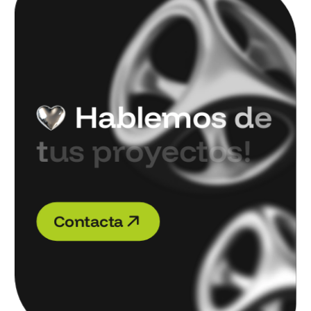
H
a
b
l
e
m
o
s
d
e
t
u
s
p
r
o
y
e
c
t
o
s
!
C
o
n
t
a
c
t
a
C
o
n
t
a
c
t
a