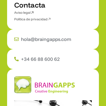
C
o
n
t
a
c
t
a
3
D
,
A
R
y
V
R
Aviso legal
C
o
n
t
a
c
t
a
Política de privacidad
hola@braingapps.com
+34 66 88 600 62