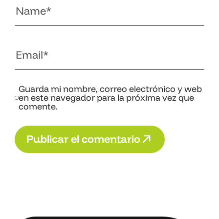
Guarda mi nombre, correo electrónico y web
en este navegador para la próxima vez que
comente.
P
u
b
l
i
c
a
r
e
l
c
o
m
e
n
t
a
r
i
o
P
u
b
l
i
c
a
r
e
l
c
o
m
e
n
t
a
r
i
o