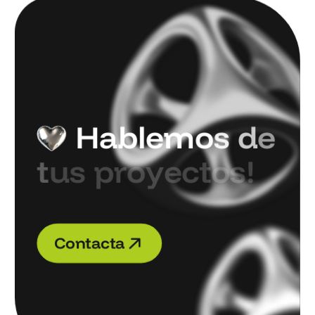
H
a
b
l
e
m
o
s
d
e
t
u
s
p
r
o
y
e
c
t
o
s
!
C
o
n
t
a
c
t
a
C
o
n
t
a
c
t
a