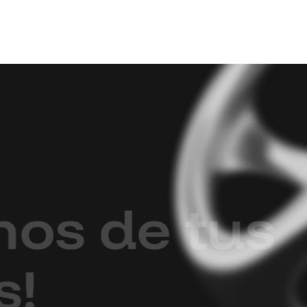
m
o
s
d
e
t
u
s
s
!