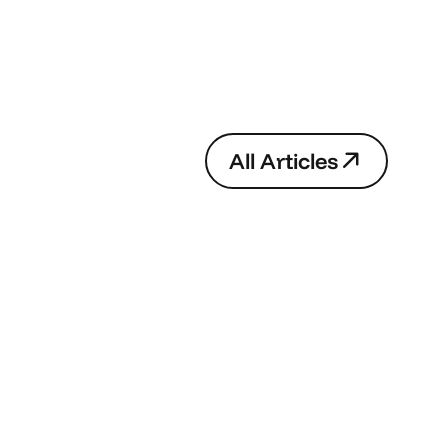
A
l
l
A
r
t
i
c
l
e
s
A
l
l
A
r
t
i
c
l
e
s