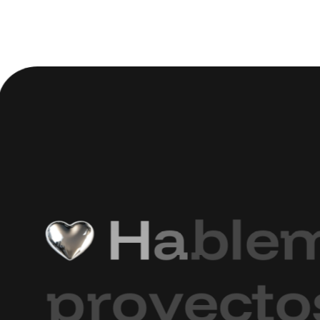
H
a
b
l
e
p
r
o
y
e
c
t
o