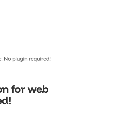
e. No plugin required!
ion for web
ed!