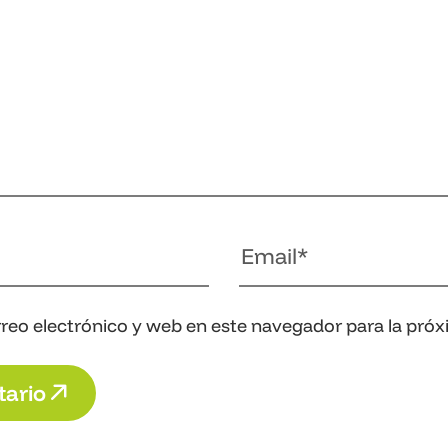
reo electrónico y web en este navegador para la pró
t
a
r
i
o
t
a
r
i
o