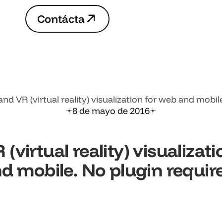
C
o
n
t
á
c
t
a
C
o
n
t
á
c
t
a
and VR (virtual reality) visualization for web and mobil
8 de mayo de 2016
(virtual reality) visualizat
d mobile. No plugin requir