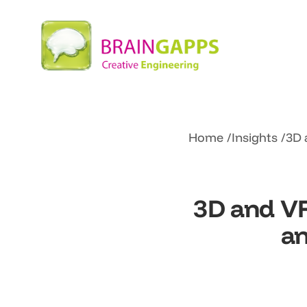
Home
Insights
3D 
3D and VR 
an