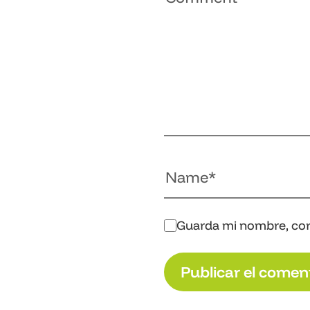
Guarda mi nombre, cor
P
u
b
l
i
c
a
r
e
l
c
o
m
e
n
P
u
b
l
i
c
a
r
e
l
c
o
m
e
n