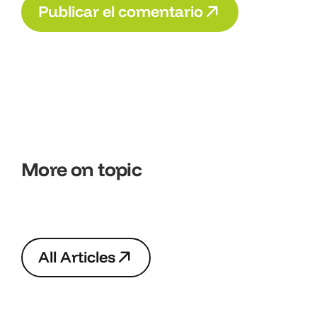
P
u
b
l
i
c
a
r
e
l
c
o
m
e
n
t
a
r
i
o
P
u
b
l
i
c
a
r
e
l
c
o
m
e
n
t
a
r
i
o
More on topic
A
l
l
A
r
t
i
c
l
e
s
A
l
l
A
r
t
i
c
l
e
s