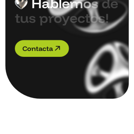
H
a
b
l
e
m
o
s
d
e
t
u
s
p
r
o
y
e
c
t
o
s
!
C
o
n
t
a
c
t
a
C
o
n
t
a
c
t
a