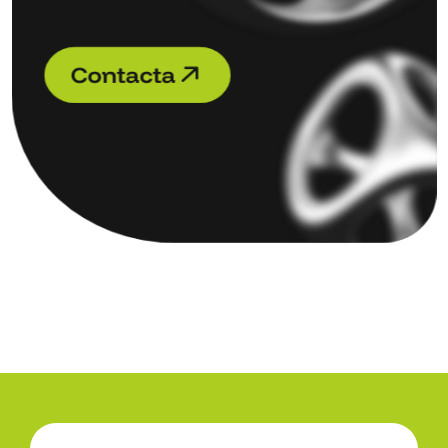
C
o
n
t
a
c
t
a
C
o
n
t
a
c
t
a