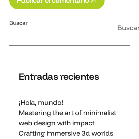
P
u
b
l
i
c
a
r
e
l
c
o
m
e
n
t
a
r
i
o
P
u
b
l
i
c
a
r
e
l
c
o
m
e
n
t
a
r
i
o
Buscar
Busca
Entradas recientes
¡Hola, mundo!
Mastering the art
of minimalist
web design with impact
Crafting immersive 3d worlds