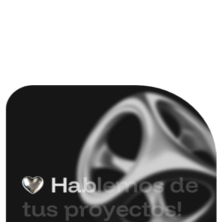
H
a
b
l
e
m
o
s
d
e
t
u
s
p
r
o
y
e
c
t
o
s
!