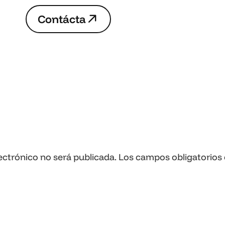
C
o
n
t
á
c
t
a
C
o
n
t
á
c
t
a
ectrónico no será publicada.
Los campos obligatorios