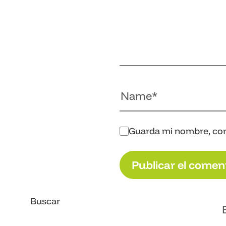
Guarda mi nombre, cor
P
u
b
l
i
c
a
r
e
l
c
o
m
e
n
P
u
b
l
i
c
a
r
e
l
c
o
m
e
n
Buscar