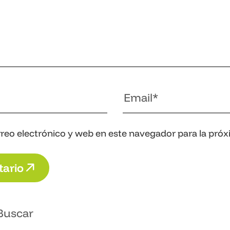
reo electrónico y web en este navegador para la pró
t
a
r
i
o
t
a
r
i
o
Buscar